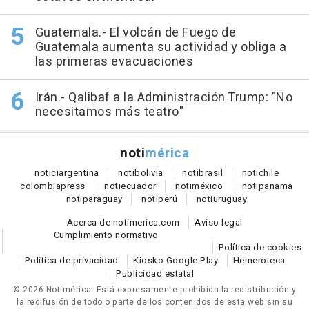
Guatemala.- El volcán de Fuego de
Guatemala aumenta su actividad y obliga a
las primeras evacuaciones
Irán.- Qalibaf a la Administración Trump: "No
necesitamos más teatro"
noti
mérica
notici
argentina
noti
bolivia
noti
brasil
noti
chile
colombia
press
noti
ecuador
noti
méxico
noti
panama
noti
paraguay
noti
perú
noti
uruguay
Acerca de notimerica.com
Aviso legal
Cumplimiento normativo
Política de cookies
Política de privacidad
Kiosko Google Play
Hemeroteca
Publicidad estatal
© 2026 Notimérica.
Está expresamente prohibida la redistribución y
la redifusión de todo o parte de los contenidos de esta web sin su