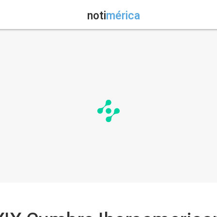
noti
mérica