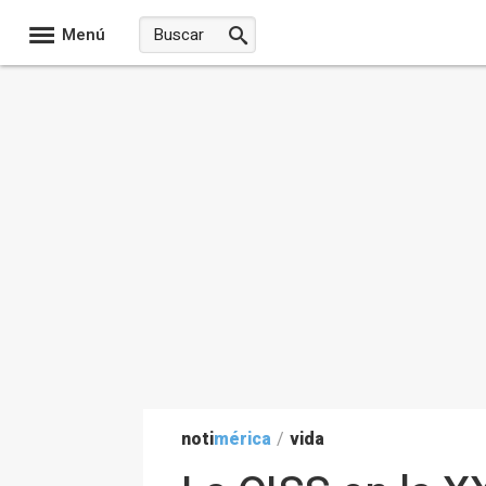
Menú
noti
mérica
/
vida