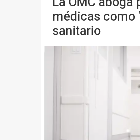
La OMC aboga po
médicas como "i
sanitario