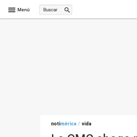
Menú
noti
mérica
/
vida