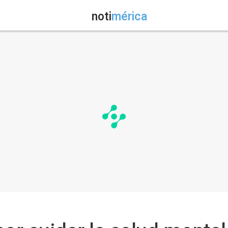
noti
mérica