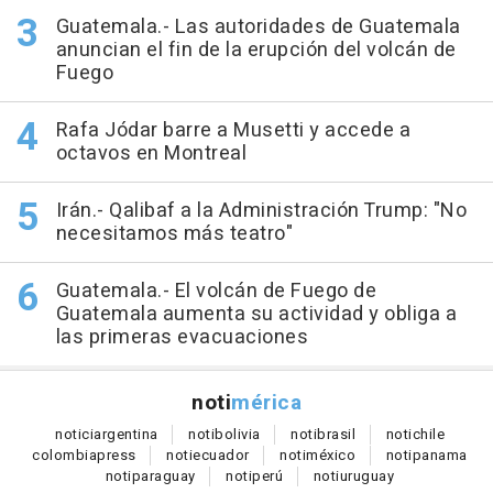
Guatemala.- Las autoridades de Guatemala
anuncian el fin de la erupción del volcán de
Fuego
Rafa Jódar barre a Musetti y accede a
octavos en Montreal
Irán.- Qalibaf a la Administración Trump: "No
necesitamos más teatro"
Guatemala.- El volcán de Fuego de
Guatemala aumenta su actividad y obliga a
las primeras evacuaciones
noti
mérica
notici
argentina
noti
bolivia
noti
brasil
noti
chile
colombia
press
noti
ecuador
noti
méxico
noti
panama
noti
paraguay
noti
perú
noti
uruguay