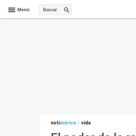
Menú
noti
mérica
/
vida