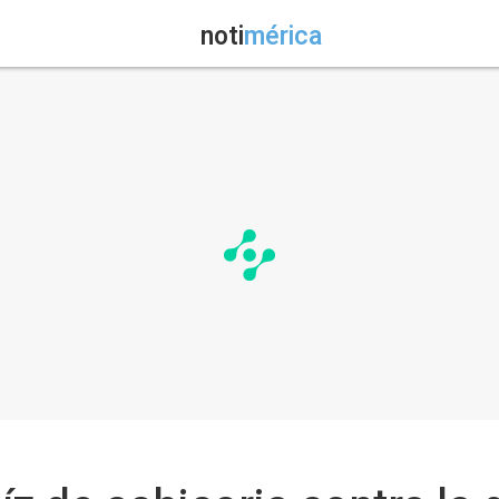
noti
mérica