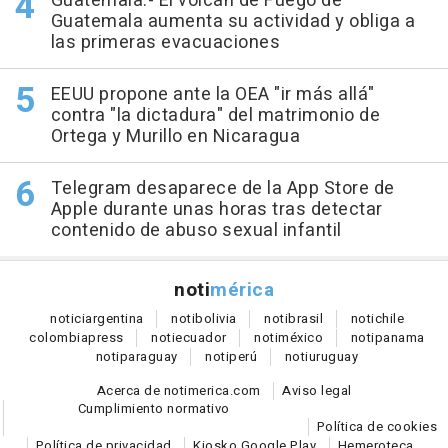
Guatemala.- El volcán de Fuego de
Guatemala aumenta su actividad y obliga a
las primeras evacuaciones
EEUU propone ante la OEA "ir más allá"
contra "la dictadura" del matrimonio de
Ortega y Murillo en Nicaragua
Telegram desaparece de la App Store de
Apple durante unas horas tras detectar
contenido de abuso sexual infantil
noti
mérica
notici
argentina
noti
bolivia
noti
brasil
noti
chile
colombia
press
noti
ecuador
noti
méxico
noti
panama
noti
paraguay
noti
perú
noti
uruguay
Acerca de notimerica.com
Aviso legal
Cumplimiento normativo
Política de cookies
Política de privacidad
Kiosko Google Play
Hemeroteca