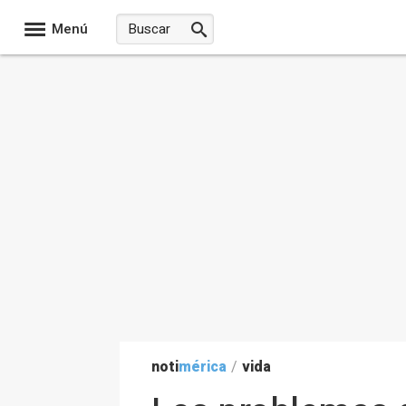
Menú
noti
mérica
/
vida