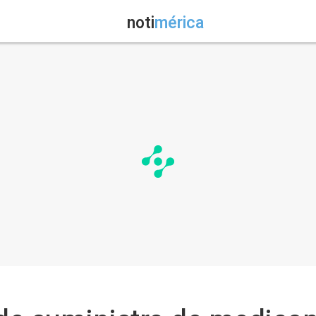
noti
mérica