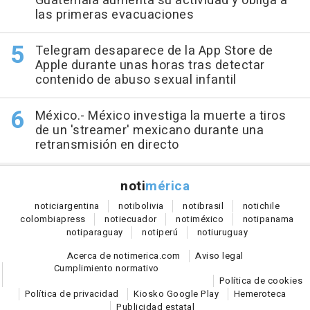
Guatemala aumenta su actividad y obliga a
las primeras evacuaciones
Telegram desaparece de la App Store de
Apple durante unas horas tras detectar
contenido de abuso sexual infantil
México.- México investiga la muerte a tiros
de un 'streamer' mexicano durante una
retransmisión en directo
noti
mérica
notici
argentina
noti
bolivia
noti
brasil
noti
chile
colombia
press
noti
ecuador
noti
méxico
noti
panama
noti
paraguay
noti
perú
noti
uruguay
Acerca de notimerica.com
Aviso legal
Cumplimiento normativo
Política de cookies
Política de privacidad
Kiosko Google Play
Hemeroteca
Publicidad estatal