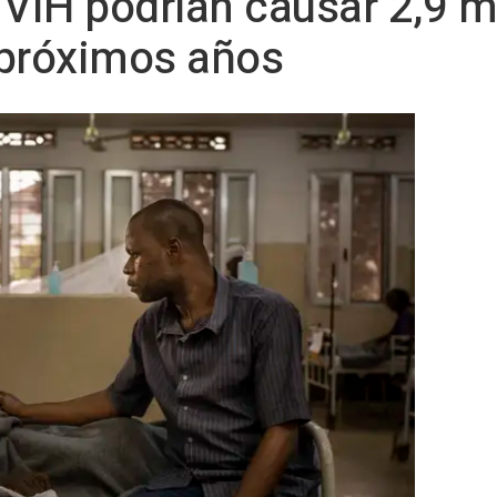
 VIH podrían causar 2,9 m
 próximos años