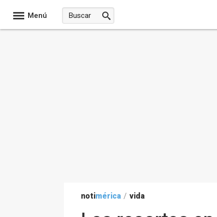
Menú
noti
mérica
/
vida