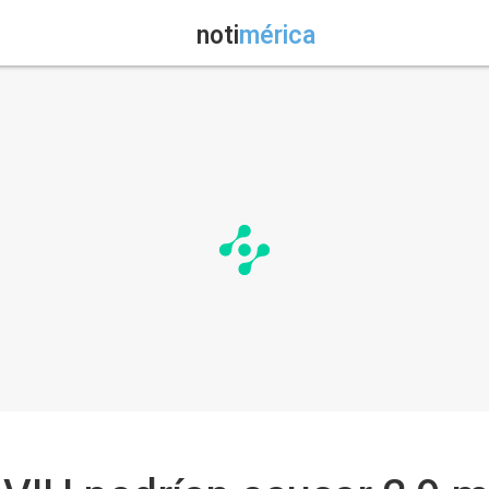
noti
mérica