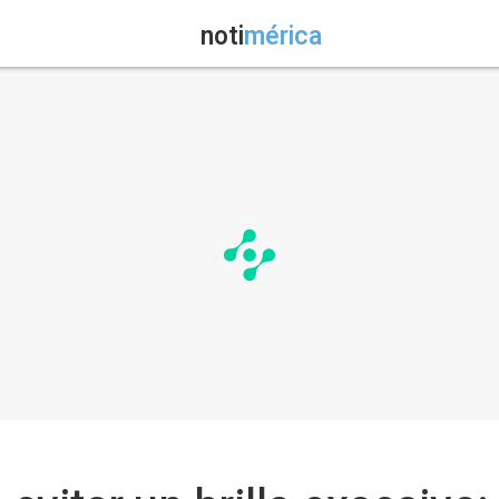
noti
mérica