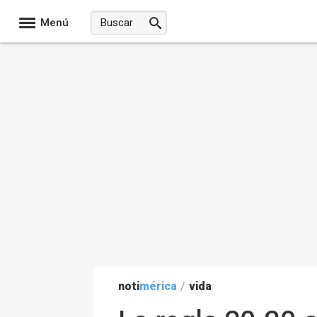
Menú
noti
mérica
/
vida