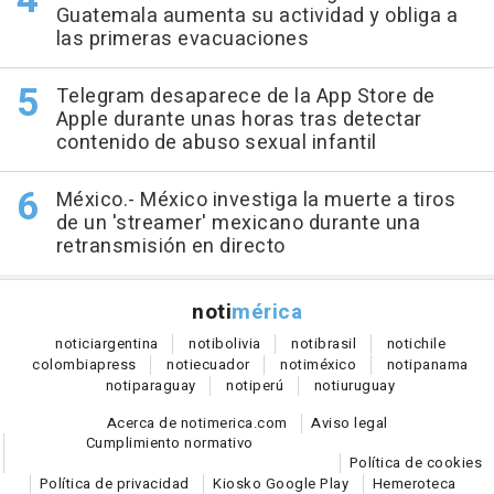
Guatemala aumenta su actividad y obliga a
las primeras evacuaciones
Telegram desaparece de la App Store de
Apple durante unas horas tras detectar
contenido de abuso sexual infantil
México.- México investiga la muerte a tiros
de un 'streamer' mexicano durante una
retransmisión en directo
noti
mérica
notici
argentina
noti
bolivia
noti
brasil
noti
chile
colombia
press
noti
ecuador
noti
méxico
noti
panama
noti
paraguay
noti
perú
noti
uruguay
Acerca de notimerica.com
Aviso legal
Cumplimiento normativo
Política de cookies
Política de privacidad
Kiosko Google Play
Hemeroteca