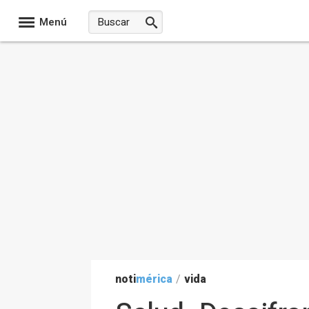
Menú
noti
mérica
/
vida