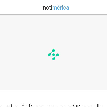
noti
mérica