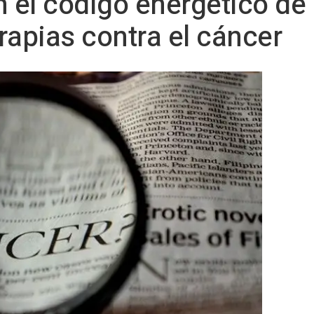
 el código energético de 
rapias contra el cáncer