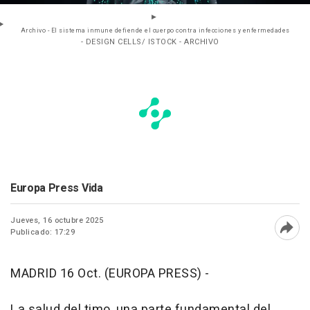
Archivo - El sistema inmune defiende el cuerpo contra infecciones y enfermedades
- DESIGN CELLS/ ISTOCK - ARCHIVO
Europa Press Vida
Jueves, 16 octubre 2025
Publicado: 17:29
Abri
MADRID 16 Oct. (EUROPA PRESS) -
La salud del timo, una parte fundamental del