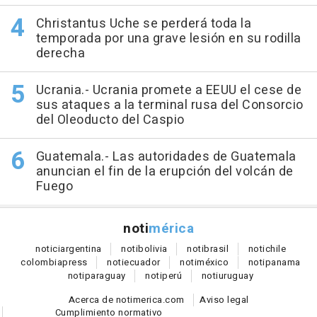
Christantus Uche se perderá toda la
temporada por una grave lesión en su rodilla
derecha
Ucrania.- Ucrania promete a EEUU el cese de
sus ataques a la terminal rusa del Consorcio
del Oleoducto del Caspio
Guatemala.- Las autoridades de Guatemala
anuncian el fin de la erupción del volcán de
Fuego
noti
mérica
notici
argentina
noti
bolivia
noti
brasil
noti
chile
colombia
press
noti
ecuador
noti
méxico
noti
panama
noti
paraguay
noti
perú
noti
uruguay
Acerca de notimerica.com
Aviso legal
Cumplimiento normativo