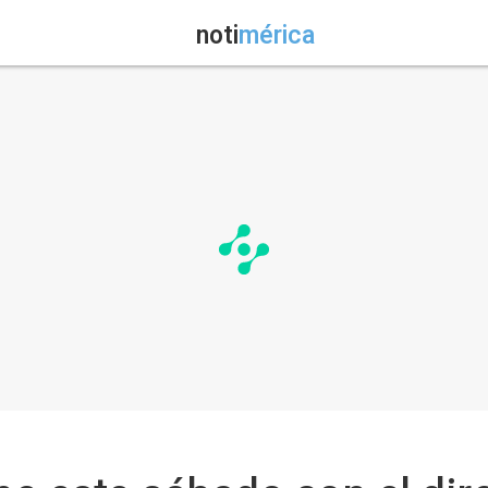
noti
mérica