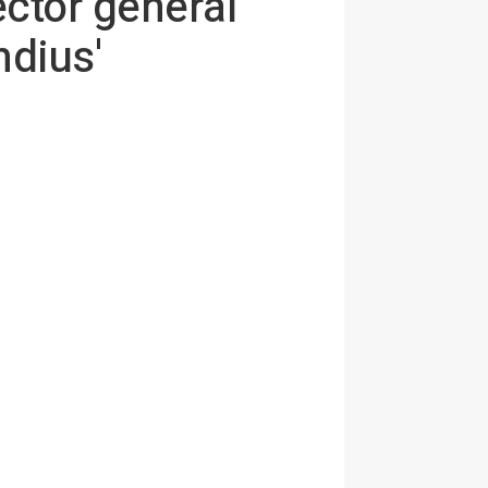
ctor general
ndius'