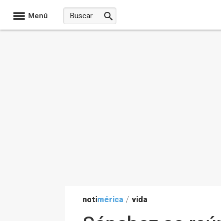
Menú
noti
mérica
/
vida