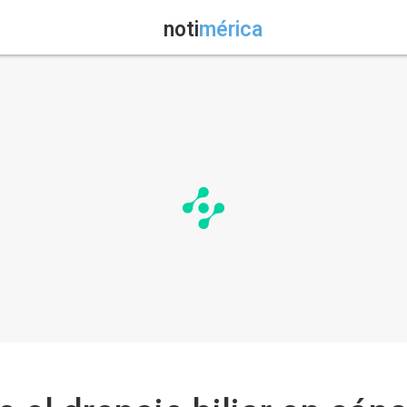
noti
mérica