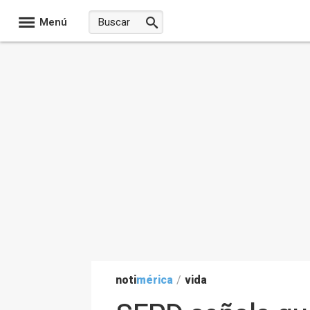
Menú
noti
mérica
/
vida