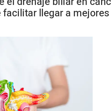
 el drenaje biliar en cán
facilitar llegar a mejore
a