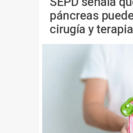
SEPD señala que
páncreas puede 
cirugía y terapi