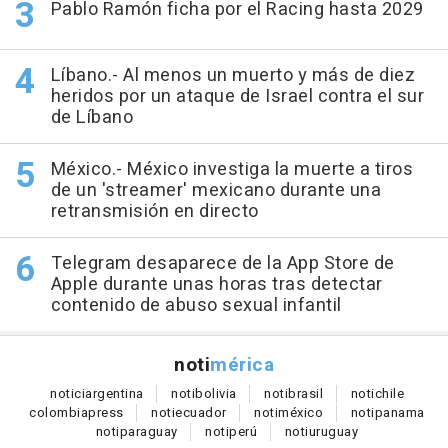
Pablo Ramón ficha por el Racing hasta 2029
Líbano.- Al menos un muerto y más de diez
heridos por un ataque de Israel contra el sur
de Líbano
México.- México investiga la muerte a tiros
de un 'streamer' mexicano durante una
retransmisión en directo
Telegram desaparece de la App Store de
Apple durante unas horas tras detectar
contenido de abuso sexual infantil
noti
mérica
notici
argentina
noti
bolivia
noti
brasil
noti
chile
colombia
press
noti
ecuador
noti
méxico
noti
panama
noti
paraguay
noti
perú
noti
uruguay