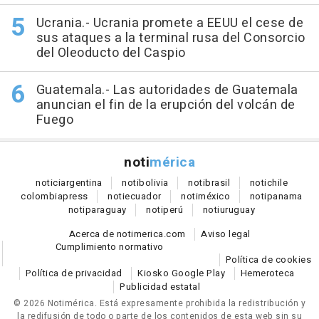
Ucrania.- Ucrania promete a EEUU el cese de
sus ataques a la terminal rusa del Consorcio
del Oleoducto del Caspio
Guatemala.- Las autoridades de Guatemala
anuncian el fin de la erupción del volcán de
Fuego
noti
mérica
notici
argentina
noti
bolivia
noti
brasil
noti
chile
colombia
press
noti
ecuador
noti
méxico
noti
panama
noti
paraguay
noti
perú
noti
uruguay
Acerca de notimerica.com
Aviso legal
Cumplimiento normativo
Política de cookies
Política de privacidad
Kiosko Google Play
Hemeroteca
Publicidad estatal
© 2026 Notimérica.
Está expresamente prohibida la redistribución y
la redifusión de todo o parte de los contenidos de esta web sin su