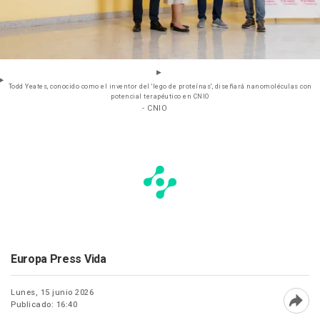
Todd Yeates, conocido como el inventor del 'lego de proteínas', diseñará nanomoléculas con
potencial terapéutico en CNIO
- CNIO
Europa Press Vida
Lunes, 15 junio 2026
Publicado: 16:40
Abri