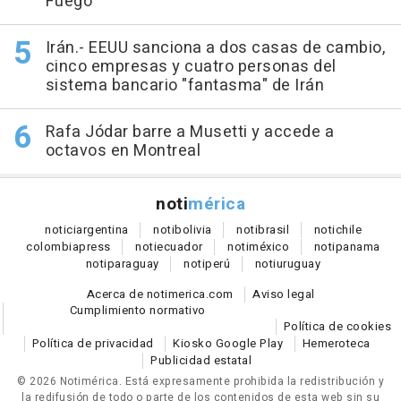
Fuego
Irán.- EEUU sanciona a dos casas de cambio,
cinco empresas y cuatro personas del
sistema bancario "fantasma" de Irán
Rafa Jódar barre a Musetti y accede a
octavos en Montreal
noti
mérica
notici
argentina
noti
bolivia
noti
brasil
noti
chile
colombia
press
noti
ecuador
noti
méxico
noti
panama
noti
paraguay
noti
perú
noti
uruguay
Acerca de notimerica.com
Aviso legal
Cumplimiento normativo
Política de cookies
Política de privacidad
Kiosko Google Play
Hemeroteca
Publicidad estatal
© 2026 Notimérica.
Está expresamente prohibida la redistribución y
la redifusión de todo o parte de los contenidos de esta web sin su