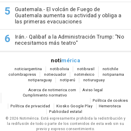
Guatemala.- El volcán de Fuego de
Guatemala aumenta su actividad y obliga a
las primeras evacuaciones
Irán.- Qalibaf a la Administración Trump: "No
necesitamos más teatro"
noti
mérica
notici
argentina
noti
bolivia
noti
brasil
noti
chile
colombia
press
noti
ecuador
noti
méxico
noti
panama
noti
paraguay
noti
perú
noti
uruguay
Acerca de notimerica.com
Aviso legal
Cumplimiento normativo
Política de cookies
Política de privacidad
Kiosko Google Play
Hemeroteca
Publicidad estatal
© 2026 Notimérica.
Está expresamente prohibida la redistribución y
la redifusión de todo o parte de los contenidos de esta web sin su
previo y expreso consentimiento.