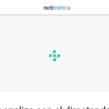
noti
mérica