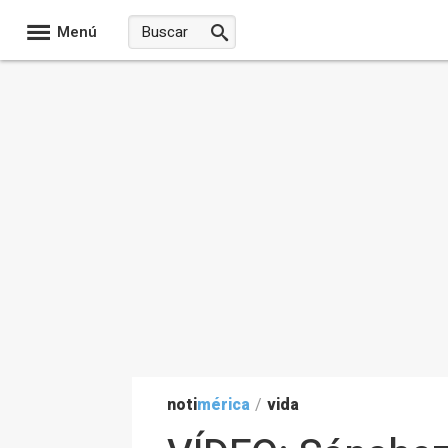
Menú
noti
mérica
/
vida