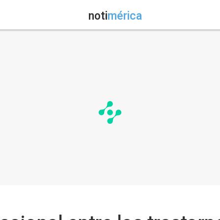
noti
mérica