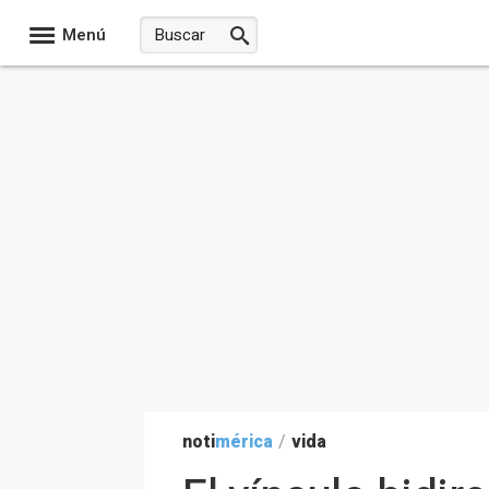
Menú
noti
mérica
/
vida