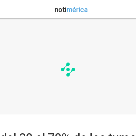
noti
mérica