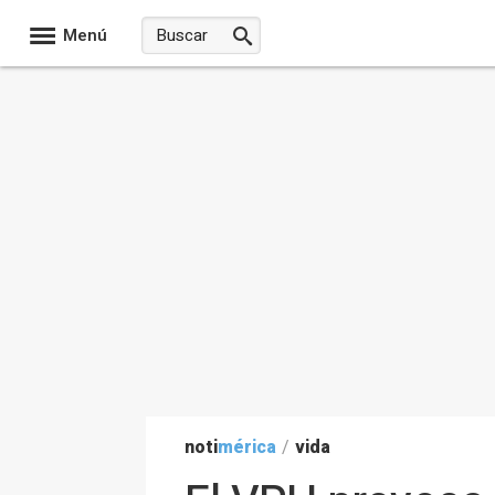
Menú
noti
mérica
/
vida