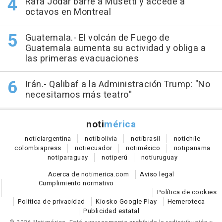
Rafa Jódar barre a Musetti y accede a
octavos en Montreal
Guatemala.- El volcán de Fuego de
Guatemala aumenta su actividad y obliga a
las primeras evacuaciones
Irán.- Qalibaf a la Administración Trump: "No
necesitamos más teatro"
noti
mérica
notici
argentina
noti
bolivia
noti
brasil
noti
chile
colombia
press
noti
ecuador
noti
méxico
noti
panama
noti
paraguay
noti
perú
noti
uruguay
Acerca de notimerica.com
Aviso legal
Cumplimiento normativo
Política de cookies
Política de privacidad
Kiosko Google Play
Hemeroteca
Publicidad estatal