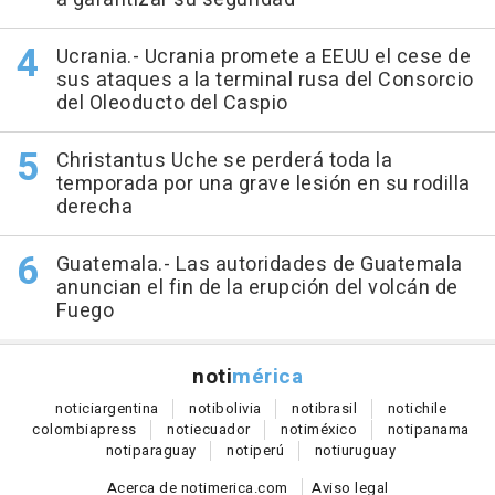
Ucrania.- Ucrania promete a EEUU el cese de
sus ataques a la terminal rusa del Consorcio
del Oleoducto del Caspio
Christantus Uche se perderá toda la
temporada por una grave lesión en su rodilla
derecha
Guatemala.- Las autoridades de Guatemala
anuncian el fin de la erupción del volcán de
Fuego
noti
mérica
notici
argentina
noti
bolivia
noti
brasil
noti
chile
colombia
press
noti
ecuador
noti
méxico
noti
panama
noti
paraguay
noti
perú
noti
uruguay
Acerca de notimerica.com
Aviso legal