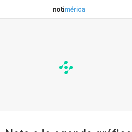
noti
mérica