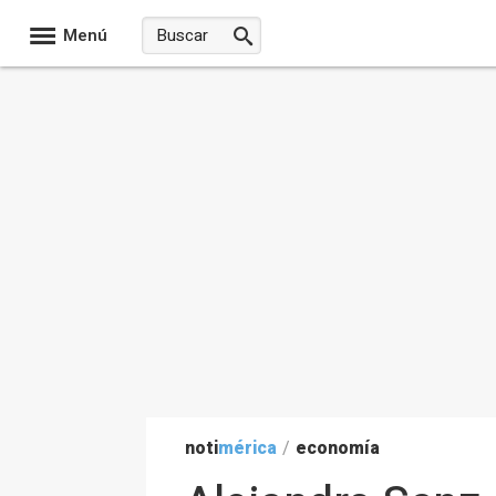
Menú
noti
mérica
/
economía