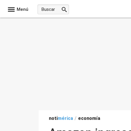
Menú
noti
mérica
/
economía