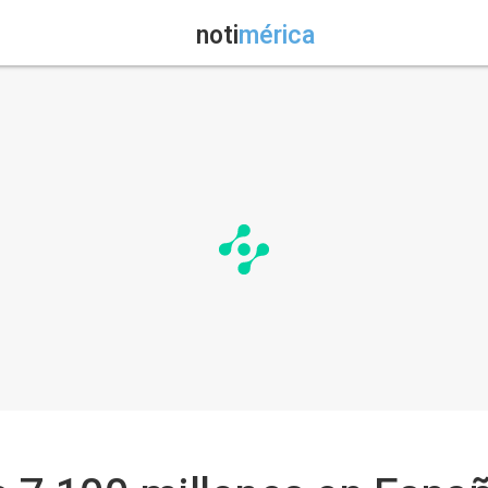
noti
mérica