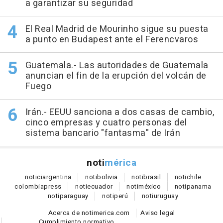
a garantizar su seguridad
El Real Madrid de Mourinho sigue su puesta
a punto en Budapest ante el Ferencvaros
Guatemala.- Las autoridades de Guatemala
anuncian el fin de la erupción del volcán de
Fuego
Irán.- EEUU sanciona a dos casas de cambio,
cinco empresas y cuatro personas del
sistema bancario "fantasma" de Irán
noti
mérica
notici
argentina
noti
bolivia
noti
brasil
noti
chile
colombia
press
noti
ecuador
noti
méxico
noti
panama
noti
paraguay
noti
perú
noti
uruguay
Acerca de notimerica.com
Aviso legal
Cumplimiento normativo