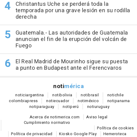
Christantus Uche se perderá toda la
temporada por una grave lesión en su rodilla
derecha
Guatemala.- Las autoridades de Guatemala
anuncian el fin de la erupción del volcán de
Fuego
El Real Madrid de Mourinho sigue su puesta
a punto en Budapest ante el Ferencvaros
noti
mérica
notici
argentina
noti
bolivia
noti
brasil
noti
chile
colombia
press
noti
ecuador
noti
méxico
noti
panama
noti
paraguay
noti
perú
noti
uruguay
Acerca de notimerica.com
Aviso legal
Cumplimiento normativo
Política de cookies
Política de privacidad
Kiosko Google Play
Hemeroteca