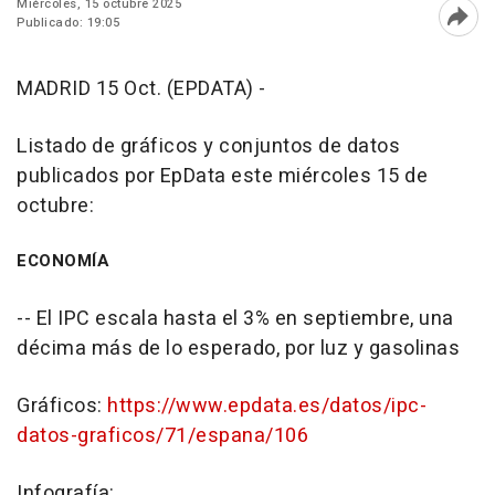
Miércoles, 15 octubre 2025
Publicado: 19:05
Abri
MADRID 15 Oct. (EPDATA) -
Listado de gráficos y conjuntos de datos
publicados por EpData este miércoles 15 de
octubre:
ECONOMÍA
-- El IPC escala hasta el 3% en septiembre, una
décima más de lo esperado, por luz y gasolinas
Gráficos:
https://www.epdata.es/datos/ipc-
datos-graficos/71/espana/106
Infografía: