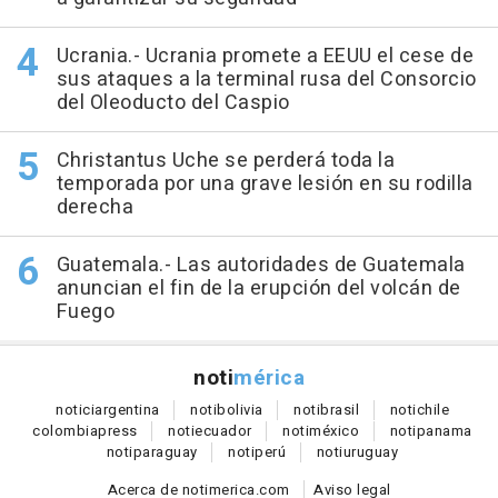
Ucrania.- Ucrania promete a EEUU el cese de
sus ataques a la terminal rusa del Consorcio
del Oleoducto del Caspio
Christantus Uche se perderá toda la
temporada por una grave lesión en su rodilla
derecha
Guatemala.- Las autoridades de Guatemala
anuncian el fin de la erupción del volcán de
Fuego
noti
mérica
notici
argentina
noti
bolivia
noti
brasil
noti
chile
colombia
press
noti
ecuador
noti
méxico
noti
panama
noti
paraguay
noti
perú
noti
uruguay
Acerca de notimerica.com
Aviso legal