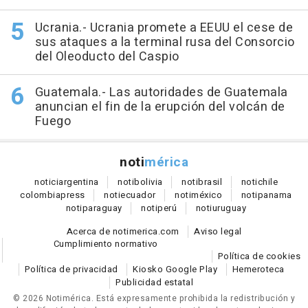
Ucrania.- Ucrania promete a EEUU el cese de
sus ataques a la terminal rusa del Consorcio
del Oleoducto del Caspio
Guatemala.- Las autoridades de Guatemala
anuncian el fin de la erupción del volcán de
Fuego
noti
mérica
notici
argentina
noti
bolivia
noti
brasil
noti
chile
colombia
press
noti
ecuador
noti
méxico
noti
panama
noti
paraguay
noti
perú
noti
uruguay
Acerca de notimerica.com
Aviso legal
Cumplimiento normativo
Política de cookies
Política de privacidad
Kiosko Google Play
Hemeroteca
Publicidad estatal
© 2026 Notimérica.
Está expresamente prohibida la redistribución y