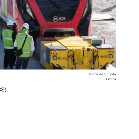
Metro de Bogotá
- Cedida
S).