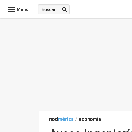
Menú
noti
mérica
/
economía