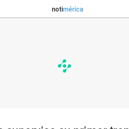
noti
mérica