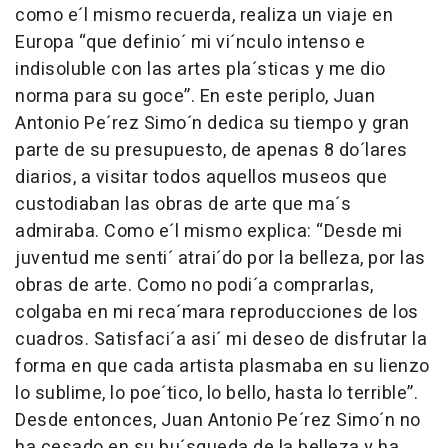
como e´l mismo recuerda, realiza un viaje en
Europa “que definio´ mi vi´nculo intenso e
indisoluble con las artes pla´sticas y me dio
norma para su goce”. En este periplo, Juan
Antonio Pe´rez Simo´n dedica su tiempo y gran
parte de su presupuesto, de apenas 8 do´lares
diarios, a visitar todos aquellos museos que
custodiaban las obras de arte que ma´s
admiraba. Como e´l mismo explica: “Desde mi
juventud me senti´ atrai´do por la belleza, por las
obras de arte. Como no podi´a comprarlas,
colgaba en mi reca´mara reproducciones de los
cuadros. Satisfaci´a asi´ mi deseo de disfrutar la
forma en que cada artista plasmaba en su lienzo
lo sublime, lo poe´tico, lo bello, hasta lo terrible”.
Desde entonces, Juan Antonio Pe´rez Simo´n no
ha cesado en su bu´squeda de la belleza y ha