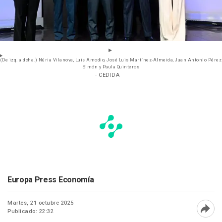
(De izq. a dcha.) Núria Vilanova, Luis Amodio, José Luis Martínez-Almeida, Juan Antonio Pérez
Simón y Paula Quinteros
- CEDIDA
Europa Press Economía
Martes, 21 octubre 2025
Publicado: 22:32
Abri