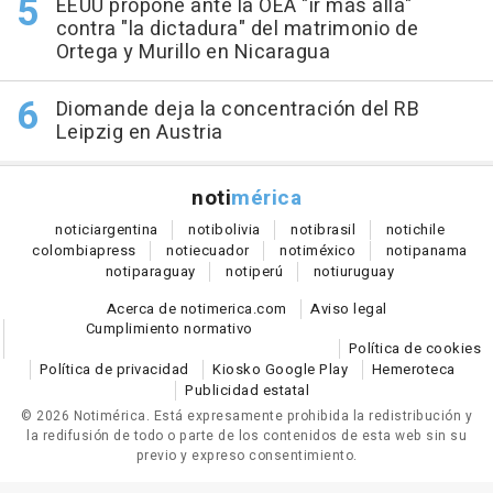
EEUU propone ante la OEA "ir más allá"
contra "la dictadura" del matrimonio de
Ortega y Murillo en Nicaragua
Diomande deja la concentración del RB
Leipzig en Austria
noti
mérica
notici
argentina
noti
bolivia
noti
brasil
noti
chile
colombia
press
noti
ecuador
noti
méxico
noti
panama
noti
paraguay
noti
perú
noti
uruguay
Acerca de notimerica.com
Aviso legal
Cumplimiento normativo
Política de cookies
Política de privacidad
Kiosko Google Play
Hemeroteca
Publicidad estatal
© 2026 Notimérica.
Está expresamente prohibida la redistribución y
la redifusión de todo o parte de los contenidos de esta web sin su
previo y expreso consentimiento.