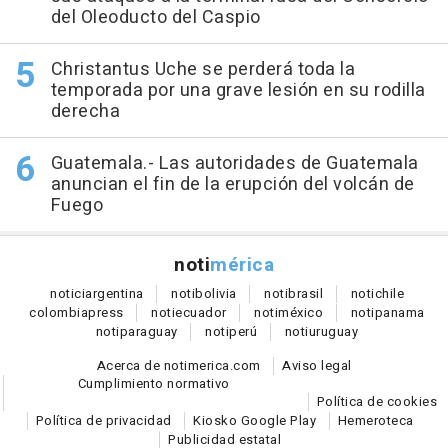
del Oleoducto del Caspio
Christantus Uche se perderá toda la
temporada por una grave lesión en su rodilla
derecha
Guatemala.- Las autoridades de Guatemala
anuncian el fin de la erupción del volcán de
Fuego
noti
mérica
notici
argentina
noti
bolivia
noti
brasil
noti
chile
colombia
press
noti
ecuador
noti
méxico
noti
panama
noti
paraguay
noti
perú
noti
uruguay
Acerca de notimerica.com
Aviso legal
Cumplimiento normativo
Política de cookies
Política de privacidad
Kiosko Google Play
Hemeroteca
Publicidad estatal