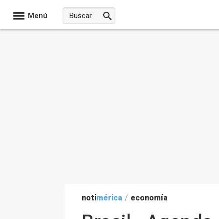
Menú
noti
mérica
/
economía