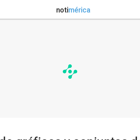
noti
mérica