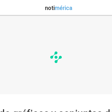
noti
mérica