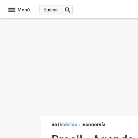
Menú
noti
mérica
/
economía