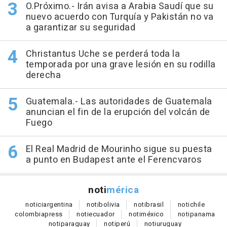
O.Próximo.- Irán avisa a Arabia Saudí que su
nuevo acuerdo con Turquía y Pakistán no va
a garantizar su seguridad
Christantus Uche se perderá toda la
temporada por una grave lesión en su rodilla
derecha
Guatemala.- Las autoridades de Guatemala
anuncian el fin de la erupción del volcán de
Fuego
El Real Madrid de Mourinho sigue su puesta
a punto en Budapest ante el Ferencvaros
noti
mérica
notici
argentina
noti
bolivia
noti
brasil
noti
chile
colombia
press
noti
ecuador
noti
méxico
noti
panama
noti
paraguay
noti
perú
noti
uruguay