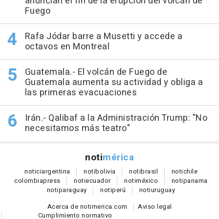
anuncian el fin de la erupción del volcán de
Fuego
Rafa Jódar barre a Musetti y accede a
octavos en Montreal
Guatemala.- El volcán de Fuego de
Guatemala aumenta su actividad y obliga a
las primeras evacuaciones
Irán.- Qalibaf a la Administración Trump: "No
necesitamos más teatro"
noti
mérica
notici
argentina
noti
bolivia
noti
brasil
noti
chile
colombia
press
noti
ecuador
noti
méxico
noti
panama
noti
paraguay
noti
perú
noti
uruguay
Acerca de notimerica.com
Aviso legal
Cumplimiento normativo