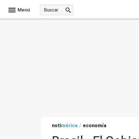
Menú
noti
mérica
/
economía