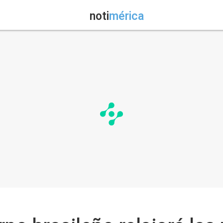
noti
mérica