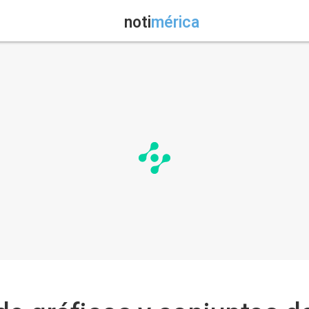
noti
mérica