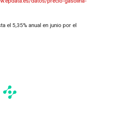
ww.epdata.es/datos/precio-gasolina-
sta el 5,35% anual en junio por el