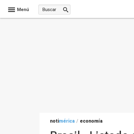
Menú
noti
mérica
/
economía