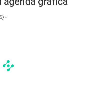
la agenda gráfica
) -