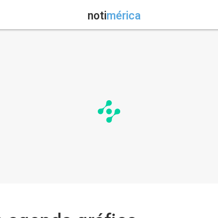
noti
mérica