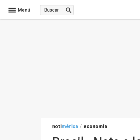
Menú
noti
mérica
/
economía