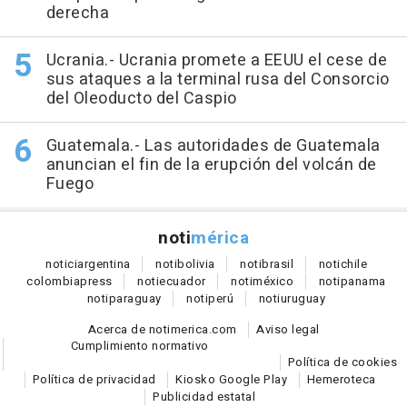
derecha
Ucrania.- Ucrania promete a EEUU el cese de
sus ataques a la terminal rusa del Consorcio
del Oleoducto del Caspio
Guatemala.- Las autoridades de Guatemala
anuncian el fin de la erupción del volcán de
Fuego
noti
mérica
notici
argentina
noti
bolivia
noti
brasil
noti
chile
colombia
press
noti
ecuador
noti
méxico
noti
panama
noti
paraguay
noti
perú
noti
uruguay
Acerca de notimerica.com
Aviso legal
Cumplimiento normativo
Política de cookies
Política de privacidad
Kiosko Google Play
Hemeroteca
Publicidad estatal