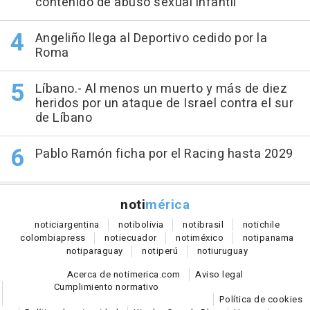
contenido de abuso sexual infantil
Angeliño llega al Deportivo cedido por la
Roma
Líbano.- Al menos un muerto y más de diez
heridos por un ataque de Israel contra el sur
de Líbano
Pablo Ramón ficha por el Racing hasta 2029
noti
mérica
notici
argentina
noti
bolivia
noti
brasil
noti
chile
colombia
press
noti
ecuador
noti
méxico
noti
panama
noti
paraguay
noti
perú
noti
uruguay
Acerca de notimerica.com
Aviso legal
Cumplimiento normativo
Política de cookies