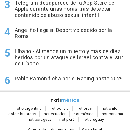
Telegram desaparece de la App Store de
Apple durante unas horas tras detectar
contenido de abuso sexual infantil
Angeliño llega al Deportivo cedido por la
Roma
Líbano.- Al menos un muerto y más de diez
heridos por un ataque de Israel contra el sur
de Líbano
Pablo Ramón ficha por el Racing hasta 2029
noti
mérica
notici
argentina
noti
bolivia
noti
brasil
noti
chile
colombia
press
noti
ecuador
noti
méxico
noti
panama
noti
paraguay
noti
perú
noti
uruguay
Acerca de notimerica.com
Aviso legal