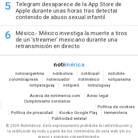
Telegram desaparece de la App Store de
Apple durante unas horas tras detectar
contenido de abuso sexual infantil
México.- México investiga la muerte a tiros
de un 'streamer' mexicano durante una
retransmisión en directo
noti
mérica
notici
argentina
noti
bolivia
noti
brasil
noti
chile
colombia
press
noti
ecuador
noti
méxico
noti
panama
noti
paraguay
noti
perú
noti
uruguay
Acerca de notimerica.com
Aviso legal
Cumplimiento normativo
Política de cookies
Política de privacidad
Kiosko Google Play
Hemeroteca
Publicidad estatal
© 2026 Notimérica.
Está expresamente prohibida la redistribución y
la redifusión de todo o parte de los contenidos de esta web sin su
previo y expreso consentimiento.