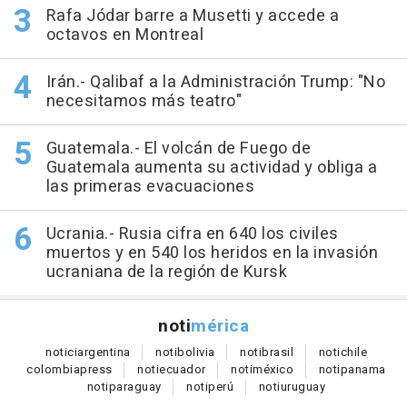
Rafa Jódar barre a Musetti y accede a
octavos en Montreal
Irán.- Qalibaf a la Administración Trump: "No
necesitamos más teatro"
Guatemala.- El volcán de Fuego de
Guatemala aumenta su actividad y obliga a
las primeras evacuaciones
Ucrania.- Rusia cifra en 640 los civiles
muertos y en 540 los heridos en la invasión
ucraniana de la región de Kursk
noti
mérica
notici
argentina
noti
bolivia
noti
brasil
noti
chile
colombia
press
noti
ecuador
noti
méxico
noti
panama
noti
paraguay
noti
perú
noti
uruguay