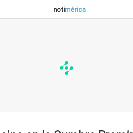
noti
mérica