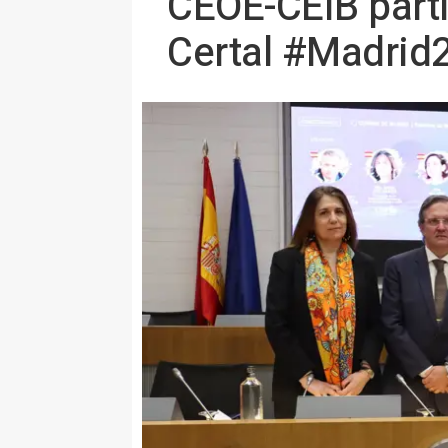
CEOE-CEIB parti
Certal #Madrid