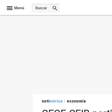
Menú
noti
mérica
/
economía