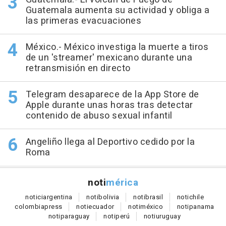
Guatemala aumenta su actividad y obliga a
las primeras evacuaciones
México.- México investiga la muerte a tiros
de un 'streamer' mexicano durante una
retransmisión en directo
Telegram desaparece de la App Store de
Apple durante unas horas tras detectar
contenido de abuso sexual infantil
Angeliño llega al Deportivo cedido por la
Roma
noti
mérica
notici
argentina
noti
bolivia
noti
brasil
noti
chile
colombia
press
noti
ecuador
noti
méxico
noti
panama
noti
paraguay
noti
perú
noti
uruguay