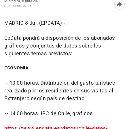
Miércoles, 8 julio 2026
Publicado: 09:07
Abri
MADRID 8 Jul. (EPDATA) -
EpData pondrá a disposición de los abonados
gráficos y conjuntos de datos sobre los
siguientes temas previstos:
ECONOMÍA
-- 10.00 horas. Distribución del gasto turístico
realizado por los residentes en sus visitas al
Extranjero según país de destino
-- 14.00 horas. IPC de Chile, gráficos
https://www.epdata.es/datos/chile-datos-