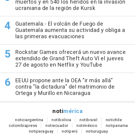
muertos y en 540 los heridos en la invasión
ucraniana de la región de Kursk
Guatemala.- El volcán de Fuego de
Guatemala aumenta su actividad y obliga a
las primeras evacuaciones
Rockstar Games ofrecerá un nuevo avance
extendido de Grand Theft Auto VI el jueves
27 de agosto en Netflix y YouTube
EEUU propone ante la OEA "ir más allá"
contra "la dictadura" del matrimonio de
Ortega y Murillo en Nicaragua
noti
mérica
notici
argentina
noti
bolivia
noti
brasil
noti
chile
colombia
press
noti
ecuador
noti
méxico
noti
panama
noti
paraguay
noti
perú
noti
uruguay